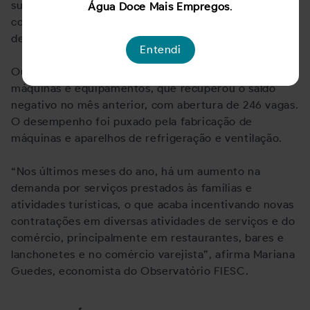
suínos e a fabricação de sorvetes e outros gelados
Água Doce Mais Empregos
.
comestíveis. Juntos, foram responsáveis pela geração
de 357 vagas formais de emprego.
Entendi
Outro setor que se destacou em outubro foi o de
máquinas e equipamentos, que recuperou o saldo
negativo no mês anterior, com abertura de 246 vagas.
O desempenho foi puxado pela fabricação de
máquinas e aparelhos de refrigeração e ventilação.
“Nos últimos meses do ano, há um aumento na
demanda por serviços prestados às famílias e
atividades turísticas, o que acaba incentivando novas
contratações em diversas atividades de serviços e do
comércio, principalmente em restaurantes, bares e
lanchonetes e no comércio varejista”, afirma Mariana
Guedes, economista do Observatório FIESC.