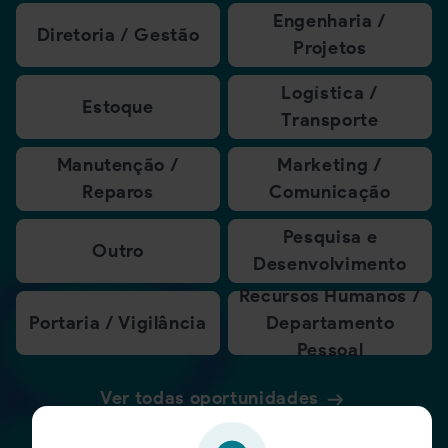
Engenharia /
Diretoria / Gestão
Projetos
Logística /
Estoque
Transporte
Manutenção /
Marketing /
Reparos
Comunicação
Pesquisa e
Outro
Desenvolvimento
Recursos Humanos /
Portaria / Vigilância
Departamento
Pessoal
Ver todas oportunidades