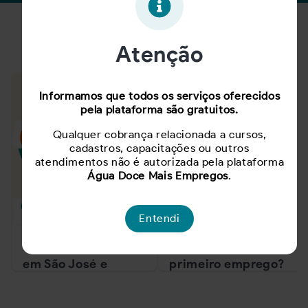
Notícias
Atenção
Informamos que todos os serviços oferecidos
pela plataforma são gratuitos.
Qualquer cobrança relacionada a cursos,
cadastros, capacitações ou outros
atendimentos não é autorizada pela plataforma
Água Doce Mais Empregos
.
Entendi
Feirão de Empregos
Em busca do
em São José e
primeiro emprego?
Florianópolis
Confira atitudes
oferece mais de mil
importantes para