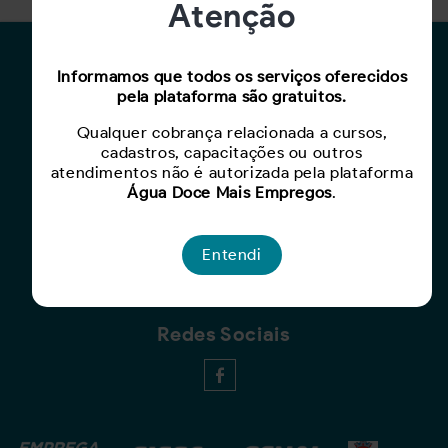
Atenção
Para Candidatos
Informamos que todos os serviços oferecidos
pela plataforma são gratuitos.
Busca de Oportunidades
Cadastro de Currículo
Qualquer cobrança relacionada a cursos,
cadastros, capacitações ou outros
Capacite-se
atendimentos não é autorizada pela plataforma
Água Doce Mais Empregos
.
Para Empresas
Criar Oportunidade
Entendi
Busca de Currículos
Redes Sociais