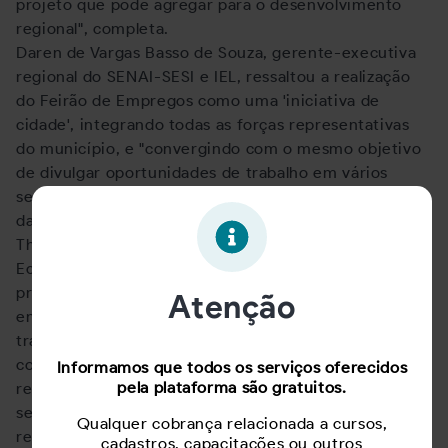
projeto que pode agregar para o desenvolvimento
regional", completa.
Daren de Vargas Basso de Souza, gerente-executiva
regional do SENAI-SESI e IEL, ressaltou a realização
do Feirão de Empregos como uma 'iniciativa de
cidade', integrando todas as forças representativas
do município, e "convergindo com o mesmo objetivo
de divulgar oportunidades de trabalho em vários
segmentos e de capacitação profissional e elevação
da escolaridade".
Thiago Sarmanho, secretário de Desenvolvimento
Econômico e Inovação de Jaraguá do Sul, disse que a
presença de um grande volume de pessoas, com o
Atenção
encaminhamento de currículos em vários segmentos
traz a expectativa de aumento do número de
contratações na região. Segundo ele, devido a
Informamos que todos os serviços oferecidos
pela plataforma são gratuitos.
repercussão, os organizadores já estudam uma
segunda edição do Feirão do Emprego que poderá ser
Qualquer cobrança relacionada a cursos,
realizada no segundo semestre.
cadastros, capacitações ou outros