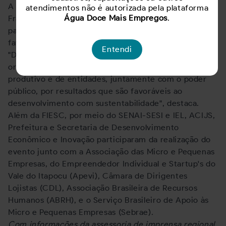
A presidente da Associação Empresarial, Ana Clara
atendimentos não é autorizada pela plataforma
Água Doce Mais Empregos
.
Franzner Chiodini, destaca o trabalho de entidades
para que o município mantenha indicadores
favoráveis na geração de postos de trabalho.
Entendi
"Demonstramos mais uma vez a capacidade de
organização do município, com a adesão do setor
produtivo e de entidades, juntamente com o poder
público, por resultados que são favoráveis ao
desenvolvimento com sustentabilidade", destaca.
Além da FIESC, por meio do SENAI-SESI e IEL, ACIJS,
Prefeitura e Secretaria de Desenvolvimento
Econômico e Inovação participaram da realização do
evento junto com a Associação das Micro e Pequenas
Empresas, do Empreendedor Individual e Startup's do
Vale do Itapocu (Apevi), Câmara de Dirigentes
Lojistas (CDL), Associação Brasileira de Recursos
Humanos (ABRH), e o Serviço Brasileiro de Apoio às
Micro e Pequenas Empresas (Sebrae).
Com informações da assessoria de imprensa regional