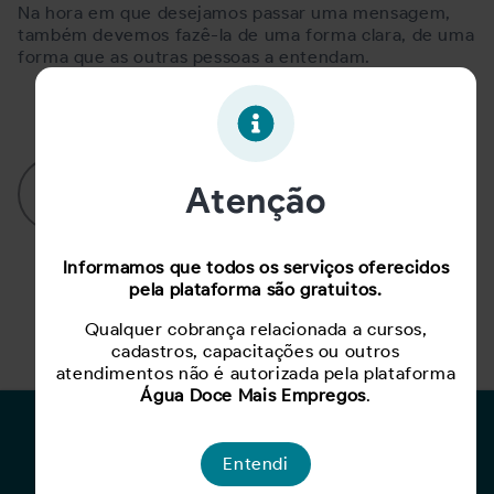
Na hora em que desejamos passar uma mensagem,
também devemos fazê-la de uma forma clara, de uma
forma que as outras pessoas a entendam.
Para cadastrar sugestões de cursos, realize
Atenção
login na plataforma!
Informamos que todos os serviços oferecidos
pela plataforma são gratuitos.
Qualquer cobrança relacionada a cursos,
cadastros, capacitações ou outros
atendimentos não é autorizada pela plataforma
Água Doce Mais Empregos
.
Para Candidatos
Entendi
Busca de Oportunidades